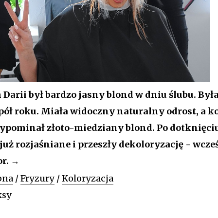
tagram
Darii był bardzo jasny blond w dniu ślubu. By
pół roku. Miała widoczny naturalny odrost, a k
ypominał złoto-miedziany blond. Po dotknięciu
już rozjaśniane i przeszły dekoloryzację - wcze
or. →
bna
/
Fryzury
/
Koloryzacja
ksy