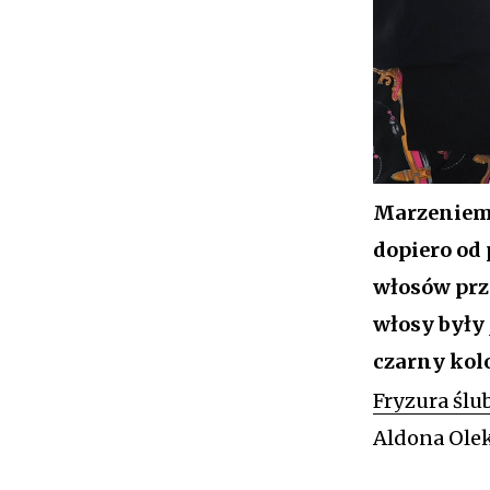
Ins
Marzeniem 
dopiero od 
włosów prz
włosy były 
czarny kol
Fryzura ślu
Aldona Ole