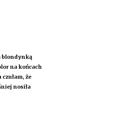
ła blondynką
olor na końcach
 czułam, że
śniej nosiła