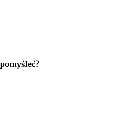
 pomyśleć?
yrena