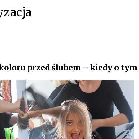
blogu
yzacja
koloru przed ślubem – kiedy o tym
lon S